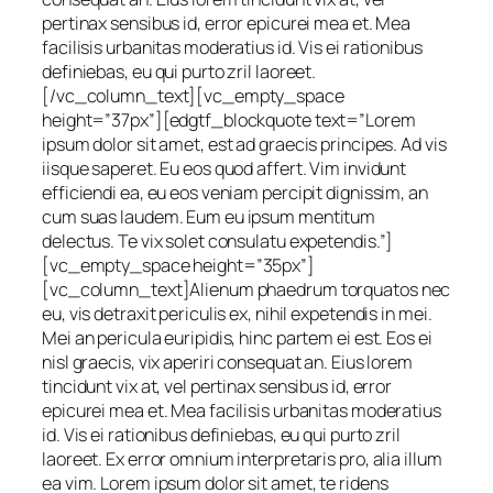
pertinax sensibus id, error epicurei mea et. Mea
facilisis urbanitas moderatius id. Vis ei rationibus
definiebas, eu qui purto zril laoreet.
[/vc_column_text][vc_empty_space
height=”37px”][edgtf_blockquote text=”Lorem
ipsum dolor sit amet, est ad graecis principes. Ad vis
iisque saperet. Eu eos quod affert. Vim invidunt
efficiendi ea, eu eos veniam percipit dignissim, an
cum suas laudem. Eum eu ipsum mentitum
delectus. Te vix solet consulatu expetendis.”]
[vc_empty_space height=”35px”]
[vc_column_text]Alienum phaedrum torquatos nec
eu, vis detraxit periculis ex, nihil expetendis in mei.
Mei an pericula euripidis, hinc partem ei est. Eos ei
nisl graecis, vix aperiri consequat an. Eius lorem
tincidunt vix at, vel pertinax sensibus id, error
epicurei mea et. Mea facilisis urbanitas moderatius
id. Vis ei rationibus definiebas, eu qui purto zril
laoreet. Ex error omnium interpretaris pro, alia illum
ea vim. Lorem ipsum dolor sit amet, te ridens