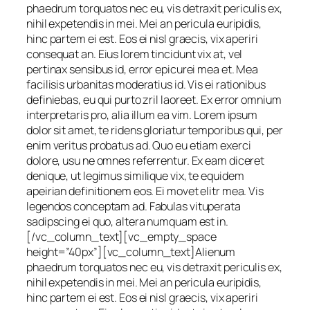
phaedrum torquatos nec eu, vis detraxit periculis ex,
nihil expetendis in mei. Mei an pericula euripidis,
hinc partem ei est. Eos ei nisl graecis, vix aperiri
consequat an. Eius lorem tincidunt vix at, vel
pertinax sensibus id, error epicurei mea et. Mea
facilisis urbanitas moderatius id. Vis ei rationibus
definiebas, eu qui purto zril laoreet. Ex error omnium
interpretaris pro, alia illum ea vim. Lorem ipsum
dolor sit amet, te ridens gloriatur temporibus qui, per
enim veritus probatus ad. Quo eu etiam exerci
dolore, usu ne omnes referrentur. Ex eam diceret
denique, ut legimus similique vix, te equidem
apeirian definitionem eos. Ei movet elitr mea. Vis
legendos conceptam ad. Fabulas vituperata
sadipscing ei quo, altera numquam est in.
[/vc_column_text][vc_empty_space
height=”40px”][vc_column_text]Alienum
phaedrum torquatos nec eu, vis detraxit periculis ex,
nihil expetendis in mei. Mei an pericula euripidis,
hinc partem ei est. Eos ei nisl graecis, vix aperiri