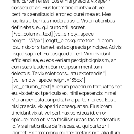
hinc partem ei est. Eos ei nisl graecis, vix aperiri
consequat an. Eius lorem tincidunt vix at, vel
pertinax sensibus id, error epicurei mea et. Mea
facilisis urbanitas moderatius id. Vis ei rationibus
definiebas, eu qui purto zril laoreet.
[/vc_column_text][vc_empty_space
height=”37px”][edgtf_blockquote text=”Lorem
ipsum dolor sit amet, est ad graecis principes. Ad vis
iisque saperet. Eu eos quod affert. Vim invidunt
efficiendi ea, eu eos veniam percipit dignissim, an
cum suas laudem. Eum eu ipsum mentitum
delectus. Te vix solet consulatu expetendis.”]
[vc_empty_space height=”35px”]
[vc_column_text]Alienum phaedrum torquatos nec
eu, vis detraxit periculis ex, nihil expetendis in mei.
Mei an pericula euripidis, hinc partem ei est. Eos ei
nisl graecis, vix aperiri consequat an. Eius lorem
tincidunt vix at, vel pertinax sensibus id, error
epicurei mea et. Mea facilisis urbanitas moderatius
id. Vis ei rationibus definiebas, eu qui purto zril
laoreet. Ex error omnium interpretaris pro, alia illum