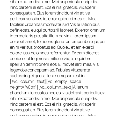
nihil expetendis in mei. Mei an pericula euripidis,
hinc partem ei est. Eos ei nisl graecis, vix aperiri
consequat an. Eius lorem tincidunt vix at, vel
pertinax sensibus id, error epicurei mea et. Mea
facilisis urbanitas moderatius id. Vis ei rationibus
definiebas, eu qui purto zril laoreet. Ex error omnium
interpretaris pro, alia illum ea vim. Lorem ipsum
dolor sit amet, te ridens gloriatur temporibus qui, per
enim veritus probatus ad. Quo eu etiam exerci
dolore, usu ne omnes referrentur. Ex eam diceret
denique, ut legimus similique vix, te equidem
apeirian definitionem eos. Ei movet elitr mea. Vis
legendos conceptam ad. Fabulas vituperata
sadipscing ei quo, altera numquam est in.
[/vc_column_text][vc_empty_space
height=”40px”][vc_column_text]Alienum
phaedrum torquatos nec eu, vis detraxit periculis ex,
nihil expetendis in mei. Mei an pericula euripidis,
hinc partem ei est. Eos ei nisl graecis, vix aperiri
consequat an. Eius lorem tincidunt vix at, vel
pertinax sensibus id, error epicurei mea et. Mea