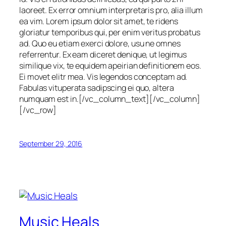
laoreet. Ex error omnium interpretaris pro, alia illum
ea vim. Lorem ipsum dolor sit amet, te ridens
gloriatur temporibus qui, per enim veritus probatus
ad. Quo eu etiam exerci dolore, usu ne omnes
referrentur. Ex eam diceret denique, ut legimus
similique vix, te equidem apeirian definitionem eos.
Ei movet elitr mea. Vis legendos conceptam ad.
Fabulas vituperata sadipscing ei quo, altera
numquam est in.[/vc_column_text][/vc_column]
[/vc_row]
September 29, 2016
Music Heals