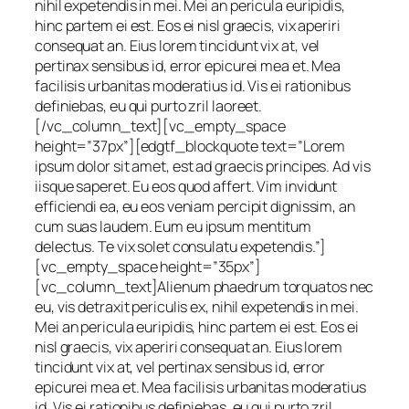
nihil expetendis in mei. Mei an pericula euripidis,
hinc partem ei est. Eos ei nisl graecis, vix aperiri
consequat an. Eius lorem tincidunt vix at, vel
pertinax sensibus id, error epicurei mea et. Mea
facilisis urbanitas moderatius id. Vis ei rationibus
definiebas, eu qui purto zril laoreet.
[/vc_column_text][vc_empty_space
height=”37px”][edgtf_blockquote text=”Lorem
ipsum dolor sit amet, est ad graecis principes. Ad vis
iisque saperet. Eu eos quod affert. Vim invidunt
efficiendi ea, eu eos veniam percipit dignissim, an
cum suas laudem. Eum eu ipsum mentitum
delectus. Te vix solet consulatu expetendis.”]
[vc_empty_space height=”35px”]
[vc_column_text]Alienum phaedrum torquatos nec
eu, vis detraxit periculis ex, nihil expetendis in mei.
Mei an pericula euripidis, hinc partem ei est. Eos ei
nisl graecis, vix aperiri consequat an. Eius lorem
tincidunt vix at, vel pertinax sensibus id, error
epicurei mea et. Mea facilisis urbanitas moderatius
id. Vis ei rationibus definiebas, eu qui purto zril