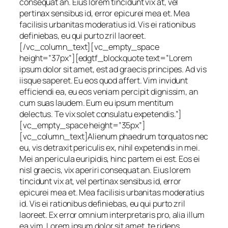
consequat an. Eius lorem tincidunt vix at, vel
pertinax sensibus id, error epicurei mea et. Mea
facilisis urbanitas moderatius id. Vis ei rationibus
definiebas, eu qui purto zril laoreet.
[/vc_column_text][vc_empty_space
height=”37px”][edgtf_blockquote text=”Lorem
ipsum dolor sit amet, est ad graecis principes. Ad vis
iisque saperet. Eu eos quod affert. Vim invidunt
efficiendi ea, eu eos veniam percipit dignissim, an
cum suas laudem. Eum eu ipsum mentitum
delectus. Te vix solet consulatu expetendis.”]
[vc_empty_space height=”35px”]
[vc_column_text]Alienum phaedrum torquatos nec
eu, vis detraxit periculis ex, nihil expetendis in mei.
Mei an pericula euripidis, hinc partem ei est. Eos ei
nisl graecis, vix aperiri consequat an. Eius lorem
tincidunt vix at, vel pertinax sensibus id, error
epicurei mea et. Mea facilisis urbanitas moderatius
id. Vis ei rationibus definiebas, eu qui purto zril
laoreet. Ex error omnium interpretaris pro, alia illum
ea vim. Lorem ipsum dolor sit amet, te ridens