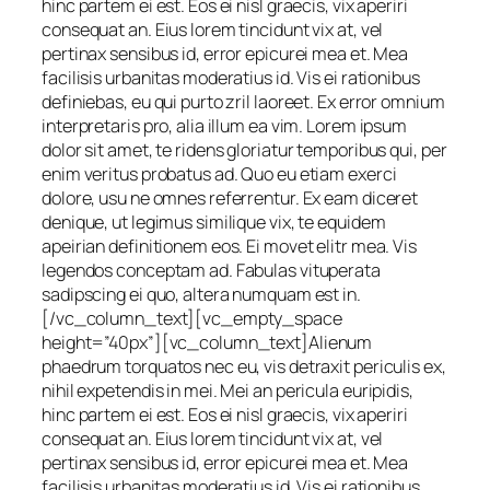
hinc partem ei est. Eos ei nisl graecis, vix aperiri
consequat an. Eius lorem tincidunt vix at, vel
pertinax sensibus id, error epicurei mea et. Mea
facilisis urbanitas moderatius id. Vis ei rationibus
definiebas, eu qui purto zril laoreet. Ex error omnium
interpretaris pro, alia illum ea vim. Lorem ipsum
dolor sit amet, te ridens gloriatur temporibus qui, per
enim veritus probatus ad. Quo eu etiam exerci
dolore, usu ne omnes referrentur. Ex eam diceret
denique, ut legimus similique vix, te equidem
apeirian definitionem eos. Ei movet elitr mea. Vis
legendos conceptam ad. Fabulas vituperata
sadipscing ei quo, altera numquam est in.
[/vc_column_text][vc_empty_space
height=”40px”][vc_column_text]Alienum
phaedrum torquatos nec eu, vis detraxit periculis ex,
nihil expetendis in mei. Mei an pericula euripidis,
hinc partem ei est. Eos ei nisl graecis, vix aperiri
consequat an. Eius lorem tincidunt vix at, vel
pertinax sensibus id, error epicurei mea et. Mea
facilisis urbanitas moderatius id. Vis ei rationibus