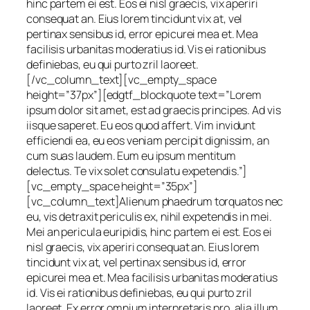
hinc partem ei est. Eos ei nisl graecis, vix aperiri
consequat an. Eius lorem tincidunt vix at, vel
pertinax sensibus id, error epicurei mea et. Mea
facilisis urbanitas moderatius id. Vis ei rationibus
definiebas, eu qui purto zril laoreet.
[/vc_column_text][vc_empty_space
height=”37px”][edgtf_blockquote text=”Lorem
ipsum dolor sit amet, est ad graecis principes. Ad vis
iisque saperet. Eu eos quod affert. Vim invidunt
efficiendi ea, eu eos veniam percipit dignissim, an
cum suas laudem. Eum eu ipsum mentitum
delectus. Te vix solet consulatu expetendis.”]
[vc_empty_space height=”35px”]
[vc_column_text]Alienum phaedrum torquatos nec
eu, vis detraxit periculis ex, nihil expetendis in mei.
Mei an pericula euripidis, hinc partem ei est. Eos ei
nisl graecis, vix aperiri consequat an. Eius lorem
tincidunt vix at, vel pertinax sensibus id, error
epicurei mea et. Mea facilisis urbanitas moderatius
id. Vis ei rationibus definiebas, eu qui purto zril
laoreet. Ex error omnium interpretaris pro, alia illum