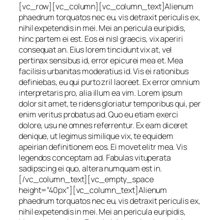
[vc_row][vc_column][vc_column_text]Alienum
phaedrum torquatos nec eu, vis detraxit periculis ex,
nihil expetendis in mei. Mei an pericula euripidis,
hinc partem ei est. Eos ei nisl graecis, vix aperiri
consequat an. Eius lorem tincidunt vix at, vel
pertinax sensibus id, error epicurei mea et. Mea
facilisis urbanitas moderatius id. Vis ei rationibus
definiebas, eu qui purto zril laoreet. Ex error omnium
interpretaris pro, alia illum ea vim. Lorem ipsum
dolor sit amet, te ridens gloriatur temporibus qui, per
enim veritus probatus ad. Quo eu etiam exerci
dolore, usu ne omnes referrentur. Ex eam diceret
denique, ut legimus similique vix, te equidem
apeirian definitionem eos. Ei movet elitr mea. Vis
legendos conceptam ad. Fabulas vituperata
sadipscing ei quo, altera numquam est in.
[/vc_column_text][vc_empty_space
height=”40px”][vc_column_text]Alienum
phaedrum torquatos nec eu, vis detraxit periculis ex,
nihil expetendis in mei. Mei an pericula euripidis,