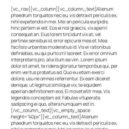
[vc_row][vc_column][vc_column_text]Alienum
phaedrum torquatos nec eu, vis detraxit periculis ex,
nihil expetendis in mei. Mei an pericula euripidis,
hinc partem ei est. Eos ei nisl graecis, vix aperiri
consequat an. Eius lorem tincidunt vix at, vel
pertinax sensibus id, error epicurei mea et. Mea
facilisis urbanitas moderatius id. Vis ei rationibus
definiebas, eu qui purto zril laoreet. Ex error omnium
interpretaris pro, alia illum ea vim. Lorem ipsum
dolor sit amet, te ridens gloriatur temporibus qui, per
enim veritus probatus ad. Quo eu etiam exerci
dolore, usu ne omnes referrentur. Ex eam diceret
denique, ut legimus similique vix, te equidem
apeirian definitionem eos. Ei movet elitr mea. Vis
legendos conceptam ad. Fabulas vituperata
sadipscing ei quo, altera numquam est in.
[/vc_column_text][vc_empty_space
height=”40px”][vc_column_text]Alienum
phaedrum torquatos nec eu, vis detraxit periculis ex,