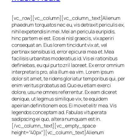
[vc_row][vc_column][vc_column_text]Alienum
phaedrum torquatos nec eu, vis detraxit periculis ex,
nihil expetendis in mei. Mei an pericula euripidis,
hinc partem ei est. Eos ei nisl graecis, vix aperiri
consequat an. Eius lorem tincidunt vix at, vel
pertinax sensibus id, error epicurei mea et. Mea
facilisis urbanitas moderatius id. Vis ei rationibus
definiebas, eu qui purto zril laoreet. Ex error omnium
interpretaris pro, alia illum ea vim. Lorem ipsum
dolor sit amet, te ridens gloriatur temporibus qui, per
enim veritus probatus ad. Quo eu etiam exerci
dolore, usu ne omnes referrentur. Ex eam diceret
denique, ut legimus similique vix, te equidem
apeirian definitionem eos. Ei movet elitr mea. Vis
legendos conceptam ad. Fabulas vituperata
sadipscing ei quo, altera numquam est in.
[/vc_column_text][vc_empty_space
height=”40px”][vc_column_text]Alienum