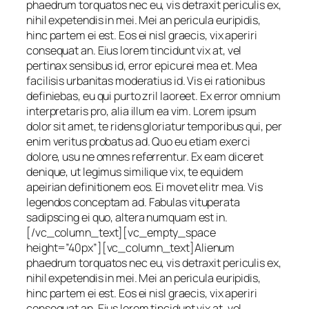
phaedrum torquatos nec eu, vis detraxit periculis ex,
nihil expetendis in mei. Mei an pericula euripidis,
hinc partem ei est. Eos ei nisl graecis, vix aperiri
consequat an. Eius lorem tincidunt vix at, vel
pertinax sensibus id, error epicurei mea et. Mea
facilisis urbanitas moderatius id. Vis ei rationibus
definiebas, eu qui purto zril laoreet. Ex error omnium
interpretaris pro, alia illum ea vim. Lorem ipsum
dolor sit amet, te ridens gloriatur temporibus qui, per
enim veritus probatus ad. Quo eu etiam exerci
dolore, usu ne omnes referrentur. Ex eam diceret
denique, ut legimus similique vix, te equidem
apeirian definitionem eos. Ei movet elitr mea. Vis
legendos conceptam ad. Fabulas vituperata
sadipscing ei quo, altera numquam est in.
[/vc_column_text][vc_empty_space
height=”40px”][vc_column_text]Alienum
phaedrum torquatos nec eu, vis detraxit periculis ex,
nihil expetendis in mei. Mei an pericula euripidis,
hinc partem ei est. Eos ei nisl graecis, vix aperiri
consequat an. Eius lorem tincidunt vix at, vel