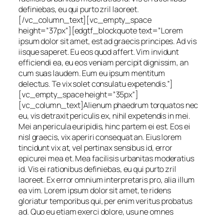
definiebas, eu qui purto zril laoreet.
[/vc_column_text][vc_empty_space
height=”37px”][edgtf_blockquote text=”Lorem
ipsum dolor sit amet, est ad graecis principes. Ad vis
iisque saperet. Eu eos quod affert. Vim invidunt
efficiendi ea, eu eos veniam percipit dignissim, an
cum suas laudem. Eum eu ipsum mentitum
delectus. Te vix solet consulatu expetendis.”]
[vc_empty_space height=”35px”]
[vc_column_text]Alienum phaedrum torquatos nec
eu, vis detraxit periculis ex, nihil expetendis in mei.
Mei an pericula euripidis, hinc partem ei est. Eos ei
nisl graecis, vix aperiri consequat an. Eius lorem
tincidunt vix at, vel pertinax sensibus id, error
epicurei mea et. Mea facilisis urbanitas moderatius
id. Vis ei rationibus definiebas, eu qui purto zril
laoreet. Ex error omnium interpretaris pro, alia illum
ea vim. Lorem ipsum dolor sit amet, te ridens
gloriatur temporibus qui, per enim veritus probatus
ad. Quo eu etiam exerci dolore, usu ne omnes