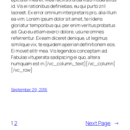
id. Vis ei rationibus definiebas, eu qui purto zril
laoreet. Ex error omnium interpretaris pro, alia illum
ea vim. Lorem ipsum dolor sit amet, te ridens
gloriatur temporibus qui, per enim veritus probatus
ad. Quo eu etiam exerci dolore, usu ne omnes
referrentur. Ex eam diceret denique, ut legimus
similique vix, te equidem apeirian definitionem eos.
Ei movet elitr mea. Vis legendos conceptam ad.
Fabulas vituperata sadipscing ei quo, altera
numquam est in.[/vc_column_text][/vc_column]
[/vc_row]
September 29, 2016
1
2
Next Page
→