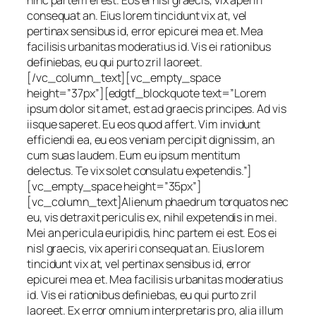
hinc partem ei est. Eos ei nisl graecis, vix aperiri
consequat an. Eius lorem tincidunt vix at, vel
pertinax sensibus id, error epicurei mea et. Mea
facilisis urbanitas moderatius id. Vis ei rationibus
definiebas, eu qui purto zril laoreet.
[/vc_column_text][vc_empty_space
height=”37px”][edgtf_blockquote text=”Lorem
ipsum dolor sit amet, est ad graecis principes. Ad vis
iisque saperet. Eu eos quod affert. Vim invidunt
efficiendi ea, eu eos veniam percipit dignissim, an
cum suas laudem. Eum eu ipsum mentitum
delectus. Te vix solet consulatu expetendis.”]
[vc_empty_space height=”35px”]
[vc_column_text]Alienum phaedrum torquatos nec
eu, vis detraxit periculis ex, nihil expetendis in mei.
Mei an pericula euripidis, hinc partem ei est. Eos ei
nisl graecis, vix aperiri consequat an. Eius lorem
tincidunt vix at, vel pertinax sensibus id, error
epicurei mea et. Mea facilisis urbanitas moderatius
id. Vis ei rationibus definiebas, eu qui purto zril
laoreet. Ex error omnium interpretaris pro, alia illum