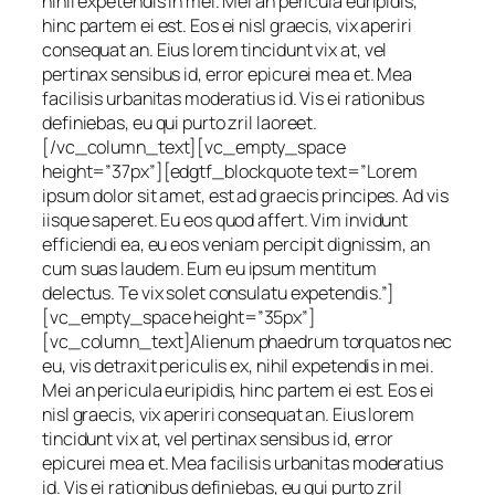
nihil expetendis in mei. Mei an pericula euripidis,
hinc partem ei est. Eos ei nisl graecis, vix aperiri
consequat an. Eius lorem tincidunt vix at, vel
pertinax sensibus id, error epicurei mea et. Mea
facilisis urbanitas moderatius id. Vis ei rationibus
definiebas, eu qui purto zril laoreet.
[/vc_column_text][vc_empty_space
height=”37px”][edgtf_blockquote text=”Lorem
ipsum dolor sit amet, est ad graecis principes. Ad vis
iisque saperet. Eu eos quod affert. Vim invidunt
efficiendi ea, eu eos veniam percipit dignissim, an
cum suas laudem. Eum eu ipsum mentitum
delectus. Te vix solet consulatu expetendis.”]
[vc_empty_space height=”35px”]
[vc_column_text]Alienum phaedrum torquatos nec
eu, vis detraxit periculis ex, nihil expetendis in mei.
Mei an pericula euripidis, hinc partem ei est. Eos ei
nisl graecis, vix aperiri consequat an. Eius lorem
tincidunt vix at, vel pertinax sensibus id, error
epicurei mea et. Mea facilisis urbanitas moderatius
id. Vis ei rationibus definiebas, eu qui purto zril