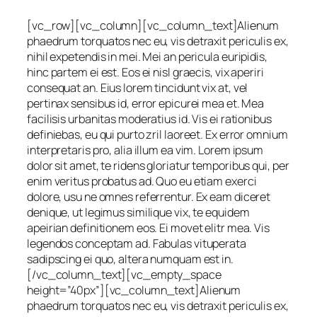
[vc_row][vc_column][vc_column_text]Alienum
phaedrum torquatos nec eu, vis detraxit periculis ex,
nihil expetendis in mei. Mei an pericula euripidis,
hinc partem ei est. Eos ei nisl graecis, vix aperiri
consequat an. Eius lorem tincidunt vix at, vel
pertinax sensibus id, error epicurei mea et. Mea
facilisis urbanitas moderatius id. Vis ei rationibus
definiebas, eu qui purto zril laoreet. Ex error omnium
interpretaris pro, alia illum ea vim. Lorem ipsum
dolor sit amet, te ridens gloriatur temporibus qui, per
enim veritus probatus ad. Quo eu etiam exerci
dolore, usu ne omnes referrentur. Ex eam diceret
denique, ut legimus similique vix, te equidem
apeirian definitionem eos. Ei movet elitr mea. Vis
legendos conceptam ad. Fabulas vituperata
sadipscing ei quo, altera numquam est in.
[/vc_column_text][vc_empty_space
height=”40px”][vc_column_text]Alienum
phaedrum torquatos nec eu, vis detraxit periculis ex,