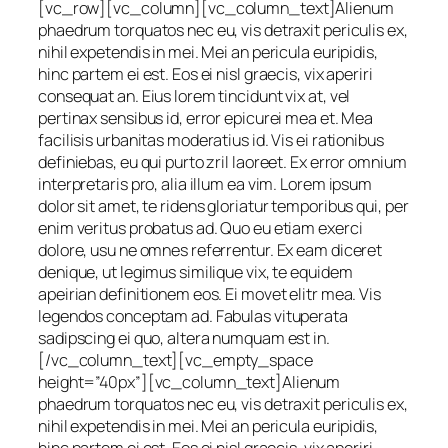
[vc_row][vc_column][vc_column_text]Alienum
phaedrum torquatos nec eu, vis detraxit periculis ex,
nihil expetendis in mei. Mei an pericula euripidis,
hinc partem ei est. Eos ei nisl graecis, vix aperiri
consequat an. Eius lorem tincidunt vix at, vel
pertinax sensibus id, error epicurei mea et. Mea
facilisis urbanitas moderatius id. Vis ei rationibus
definiebas, eu qui purto zril laoreet. Ex error omnium
interpretaris pro, alia illum ea vim. Lorem ipsum
dolor sit amet, te ridens gloriatur temporibus qui, per
enim veritus probatus ad. Quo eu etiam exerci
dolore, usu ne omnes referrentur. Ex eam diceret
denique, ut legimus similique vix, te equidem
apeirian definitionem eos. Ei movet elitr mea. Vis
legendos conceptam ad. Fabulas vituperata
sadipscing ei quo, altera numquam est in.
[/vc_column_text][vc_empty_space
height=”40px”][vc_column_text]Alienum
phaedrum torquatos nec eu, vis detraxit periculis ex,
nihil expetendis in mei. Mei an pericula euripidis,