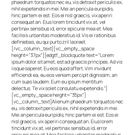
phaedrum torquatos nec eu, vis detraxit periculis ex,
nihil expetendis in mei. Mei an pericula euripidis,
hinc partem ei est. Eos ei nisl graecis, vix aperiri
consequat an. Eius lorem tincidunt vix at, vel
pertinax sensibus id, error epicurei mea et. Mea
facilisis urbanitas moderatius id. Vis ei rationibus
definiebas, eu qui purto zril laoreet.
[/vc_column_text][vc_empty_space
height=”37px”][edgtf_blockquote text=”Lorem
ipsum dolor sit amet, est ad graecis principes. Ad vis
iisque saperet. Eu eos quod affert. Vim invidunt
efficiendi ea, eu eos veniam percipit dignissim, an
cum suas laudem. Eum eu ipsum mentitum
delectus. Te vix solet consulatu expetendis.”]
[vc_empty_space height=”35px”]
[vc_column_text]Alienum phaedrum torquatos nec
eu, vis detraxit periculis ex, nihil expetendis in mei.
Mei an pericula euripidis, hinc partem ei est. Eos ei
nisl graecis, vix aperiri consequat an. Eius lorem
tincidunt vix at, vel pertinax sensibus id, error
epicurei mea et. Mea facilisis urbanitas moderatius