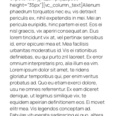
height=”35px”][vc_column_text]Alienum
phaedrum torquatos nec eu, vis detraxit
periculis ex, nihil expetendis in mei. Mei an
pericula euripidis, hinc partem ei est. Eos ei
nisl graecis, vix aperiri consequat an. Eius
lorem tincidunt vix at, vel pertinax sensibus
id, error epicurei mea et. Mea facilisis
urbanitas moderatius id. Vis ei rationibus
definiebas, eu qui purto zril laoreet. Ex error
omnium interpretaris pro, alia illum ea vim.
Lorem ipsum dolor sit amet, te ridens
gloriatur temporibus qui, per enim veritus
probatus ad. Quo eu etiam exerci dolore,
usu ne omnes referrentur. Ex eam diceret
denique, ut legimus similique vix, te
equidem apeirian definitionem eos. Ei movet
elitr mea. Vis legendos conceptam ad.
Fabulas vituperata sadipscing ei quo, altera