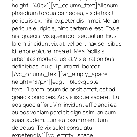
height=”40px”][vc_column_text]Alienum
phaedrum torquatos nec eu, vis detraxit
periculis ex, nihil expetendis in mei. Mei an
pericula euripidis, hinc partem ei est. Eos ei
nisl graecis, vix aperiri consequat an. Eius
lorem tincidunt vix at, vel pertinax sensibus
id, error epicurei mea et. Mea facilisis
urbanitas moderatius id. Vis ei rationibus
definiebas, eu qui purto zril laoreet.
[/vc_column_text][vc_empty_space
height=”37px”][edgtf_blockquote
text=”Lorem ipsum dolor sit amet, est ad
graecis principes. Ad vis iisque saperet. Eu
eos quod affert. Vim invidunt efficiendi ea,
eu eos veniam percipit dignissim, an cum
suas laudem. Eum eu ipsum mentitum
delectus. Te vix solet consulatu
expetendis.”][vc_empty_space