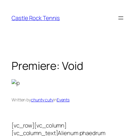
Skip
to
Castle Rock Tennis
content
Premiere: Void
Written by
chunty cuty
in
Events
[vc_row][vc_column]
[vc_column_text]Alienum phaedrum