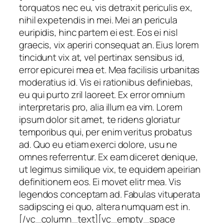
torquatos nec eu, vis detraxit periculis ex,
nihil expetendis in mei. Mei an pericula
euripidis, hinc partem ei est. Eos ei nisl
graecis, vix aperiri consequat an. Eius lorem
tincidunt vix at, vel pertinax sensibus id,
error epicurei mea et. Mea facilisis urbanitas
moderatius id. Vis ei rationibus definiebas,
eu qui purto zril laoreet. Ex error omnium
interpretaris pro, alia illum ea vim. Lorem
ipsum dolor sit amet, te ridens gloriatur
temporibus qui, per enim veritus probatus
ad. Quo eu etiam exerci dolore, usu ne
omnes referrentur. Ex eam diceret denique,
ut legimus similique vix, te equidem apeirian
definitionem eos. Ei movet elitr mea. Vis
legendos conceptam ad. Fabulas vituperata
sadipscing ei quo, altera numquam est in.
[/vc_column_text][vc_empty_space