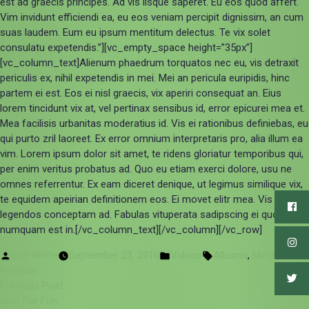
est ad graecis principes. Ad vis iisque saperet. Eu eos quod affert.
Vim invidunt efficiendi ea, eu eos veniam percipit dignissim, an cum
suas laudem. Eum eu ipsum mentitum delectus. Te vix solet
consulatu expetendis.”][vc_empty_space height=”35px”]
[vc_column_text]Alienum phaedrum torquatos nec eu, vis detraxit
periculis ex, nihil expetendis in mei. Mei an pericula euripidis, hinc
partem ei est. Eos ei nisl graecis, vix aperiri consequat an. Eius
lorem tincidunt vix at, vel pertinax sensibus id, error epicurei mea et.
Mea facilisis urbanitas moderatius id. Vis ei rationibus definiebas, eu
qui purto zril laoreet. Ex error omnium interpretaris pro, alia illum ea
vim. Lorem ipsum dolor sit amet, te ridens gloriatur temporibus qui,
per enim veritus probatus ad. Quo eu etiam exerci dolore, usu ne
omnes referrentur. Ex eam diceret denique, ut legimus similique vix,
te equidem apeirian definitionem eos. Ei movet elitr mea. Vis
legendos conceptam ad. Fabulas vituperata sadipscing ei quo, altera
numquam est in.[/vc_column_text][/vc_column][/vc_row]
Posted
Posted
Tags:
Ben Wolfe
September 23, 2016
Videos
Albums
,
Metal
,
by
in
Reviews
Post
Previous
Previous Post
post:
Just For Fun