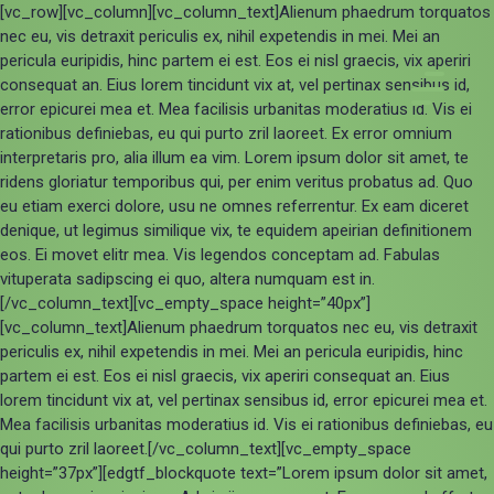
[vc_row][vc_column][vc_column_text]Alienum phaedrum torquatos
nec eu, vis detraxit periculis ex, nihil expetendis in mei. Mei an
pericula euripidis, hinc partem ei est. Eos ei nisl graecis, vix aperiri
consequat an. Eius lorem tincidunt vix at, vel pertinax sensibus id,
error epicurei mea et. Mea facilisis urbanitas moderatius id. Vis ei
rationibus definiebas, eu qui purto zril laoreet. Ex error omnium
interpretaris pro, alia illum ea vim. Lorem ipsum dolor sit amet, te
ridens gloriatur temporibus qui, per enim veritus probatus ad. Quo
eu etiam exerci dolore, usu ne omnes referrentur. Ex eam diceret
denique, ut legimus similique vix, te equidem apeirian definitionem
eos. Ei movet elitr mea. Vis legendos conceptam ad. Fabulas
vituperata sadipscing ei quo, altera numquam est in.
[/vc_column_text][vc_empty_space height=”40px”]
[vc_column_text]Alienum phaedrum torquatos nec eu, vis detraxit
periculis ex, nihil expetendis in mei. Mei an pericula euripidis, hinc
partem ei est. Eos ei nisl graecis, vix aperiri consequat an. Eius
lorem tincidunt vix at, vel pertinax sensibus id, error epicurei mea et.
Mea facilisis urbanitas moderatius id. Vis ei rationibus definiebas, eu
qui purto zril laoreet.[/vc_column_text][vc_empty_space
height=”37px”][edgtf_blockquote text=”Lorem ipsum dolor sit amet,