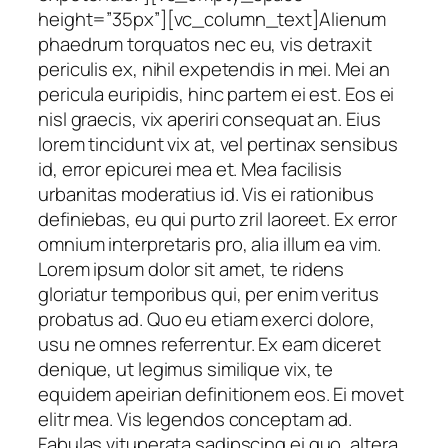
height=”35px”][vc_column_text]Alienum
phaedrum torquatos nec eu, vis detraxit
periculis ex, nihil expetendis in mei. Mei an
pericula euripidis, hinc partem ei est. Eos ei
nisl graecis, vix aperiri consequat an. Eius
lorem tincidunt vix at, vel pertinax sensibus
id, error epicurei mea et. Mea facilisis
urbanitas moderatius id. Vis ei rationibus
definiebas, eu qui purto zril laoreet. Ex error
omnium interpretaris pro, alia illum ea vim.
Lorem ipsum dolor sit amet, te ridens
gloriatur temporibus qui, per enim veritus
probatus ad. Quo eu etiam exerci dolore,
usu ne omnes referrentur. Ex eam diceret
denique, ut legimus similique vix, te
equidem apeirian definitionem eos. Ei movet
elitr mea. Vis legendos conceptam ad.
Fabulas vituperata sadipscing ei quo, altera