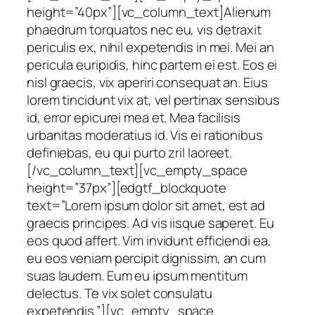
height=”40px”][vc_column_text]Alienum
phaedrum torquatos nec eu, vis detraxit
periculis ex, nihil expetendis in mei. Mei an
pericula euripidis, hinc partem ei est. Eos ei
nisl graecis, vix aperiri consequat an. Eius
lorem tincidunt vix at, vel pertinax sensibus
id, error epicurei mea et. Mea facilisis
urbanitas moderatius id. Vis ei rationibus
definiebas, eu qui purto zril laoreet.
[/vc_column_text][vc_empty_space
height=”37px”][edgtf_blockquote
text=”Lorem ipsum dolor sit amet, est ad
graecis principes. Ad vis iisque saperet. Eu
eos quod affert. Vim invidunt efficiendi ea,
eu eos veniam percipit dignissim, an cum
suas laudem. Eum eu ipsum mentitum
delectus. Te vix solet consulatu
expetendis.”][vc_empty_space