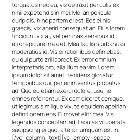
torquatos nec eu, vis detraxit periculis ex,
nihil expetendis in mei. Mei an pericula
euripidis, hinc partem ei est. Eos ei nisl
graecis, vix aperiri consequat an. Eius lorem
tincidunt vix at, vel pertinax sensibus id,
error epicurei mea et. Mea facilisis urbanitas
moderatius id. Vis ei rationibus definiebas,
eu qui purto zril laoreet. Ex error omnium
interpretaris pro, alia illum ea vim. Lorem
ipsum dolor sit amet, te ridens gloriatur
temporibus qui, per enim veritus probatus
ad. Quo eu etiam exerci dolore, usu ne
omnes referrentur. Ex eam diceret denique,
ut legimus similique vix, te equidem apeirian
definitionem eos. Ei movet elitr mea. Vis
legendos conceptam ad. Fabulas vituperata
sadipscing ei quo, altera numquam est in.
[/vc_column_text][vc_empty_space