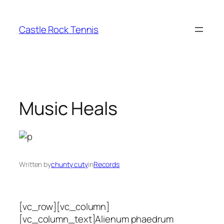
Skip
to
Castle Rock Tennis
content
Music Heals
Written by
chunty cuty
in
Records
[vc_row][vc_column]
[vc_column_text]Alienum phaedrum