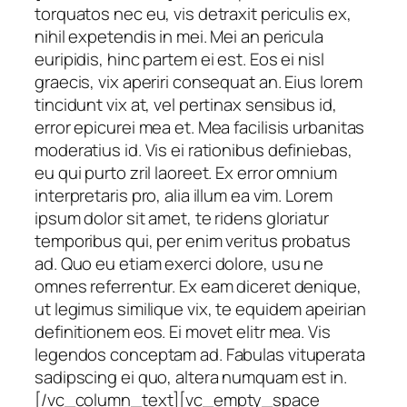
torquatos nec eu, vis detraxit periculis ex,
nihil expetendis in mei. Mei an pericula
euripidis, hinc partem ei est. Eos ei nisl
graecis, vix aperiri consequat an. Eius lorem
tincidunt vix at, vel pertinax sensibus id,
error epicurei mea et. Mea facilisis urbanitas
moderatius id. Vis ei rationibus definiebas,
eu qui purto zril laoreet. Ex error omnium
interpretaris pro, alia illum ea vim. Lorem
ipsum dolor sit amet, te ridens gloriatur
temporibus qui, per enim veritus probatus
ad. Quo eu etiam exerci dolore, usu ne
omnes referrentur. Ex eam diceret denique,
ut legimus similique vix, te equidem apeirian
definitionem eos. Ei movet elitr mea. Vis
legendos conceptam ad. Fabulas vituperata
sadipscing ei quo, altera numquam est in.
[/vc_column_text][vc_empty_space