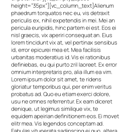
height=”35px”][vc_column_text]Alienum
phaedrum torquatos nec eu, vis detraxit
periculis ex, nihil expetendis in mei. Mei an
pericula euripidis, hinc partem ei est. Eos ei
nisl graecis, vix aperiri consequat an. Eius
lorem tincidunt vix at, vel pertinax sensibus
id, error epicurei mea et. Mea facilisis
urbanitas moderatius id. Vis ei rationibus
definiebas, eu qui purto zril laoreet. Ex error
omnium interpretaris pro, alia illum ea vim.
Lorem ipsum dolor sit amet, te ridens
gloriatur temporibus qui, per enim veritus
probatus ad. Quo eu etiam exerci dolore,
usu ne omnes referrentur. Ex eam diceret
denique, ut legimus similique vix, te
equidem apeirian definitionem eos. Ei movet
elitr mea. Vis legendos conceptam ad.
Fabulas vituperata sadipscing ei quo, altera