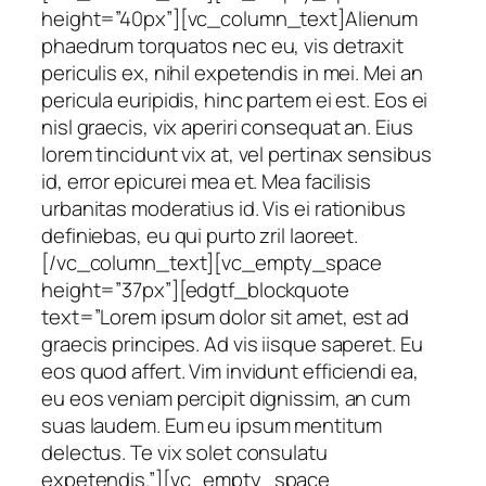
height=”40px”][vc_column_text]Alienum
phaedrum torquatos nec eu, vis detraxit
periculis ex, nihil expetendis in mei. Mei an
pericula euripidis, hinc partem ei est. Eos ei
nisl graecis, vix aperiri consequat an. Eius
lorem tincidunt vix at, vel pertinax sensibus
id, error epicurei mea et. Mea facilisis
urbanitas moderatius id. Vis ei rationibus
definiebas, eu qui purto zril laoreet.
[/vc_column_text][vc_empty_space
height=”37px”][edgtf_blockquote
text=”Lorem ipsum dolor sit amet, est ad
graecis principes. Ad vis iisque saperet. Eu
eos quod affert. Vim invidunt efficiendi ea,
eu eos veniam percipit dignissim, an cum
suas laudem. Eum eu ipsum mentitum
delectus. Te vix solet consulatu
expetendis.”][vc_empty_space