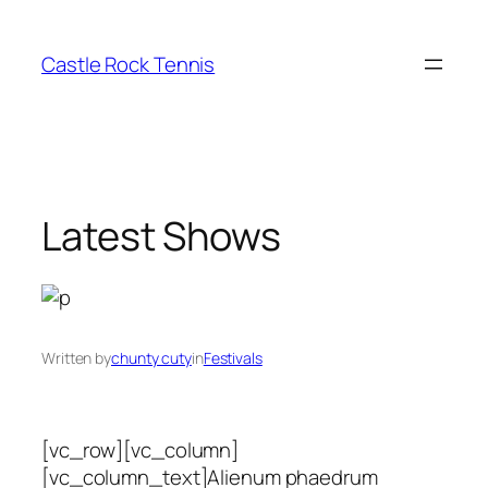
Skip
to
Castle Rock Tennis
content
Latest Shows
Written by
chunty cuty
in
Festivals
[vc_row][vc_column]
[vc_column_text]Alienum phaedrum