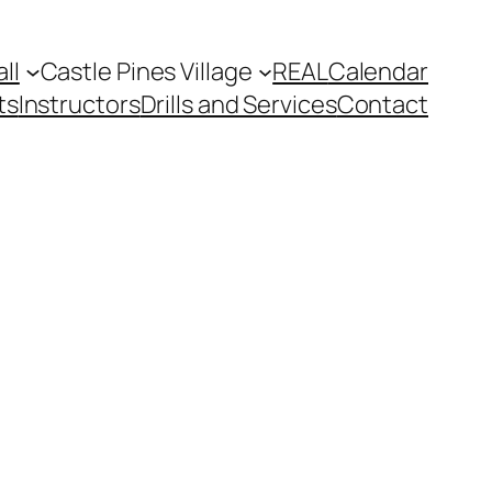
ll
Castle Pines Village
REAL
Calendar
ts
Instructors
Drills and Services
Contact