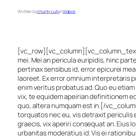
Written by
chunty cuty
in
Videos
[vc_row][vc_column][vc_column_text]Al
mei. Mei an pericula euripidis, hinc parte
pertinax sensibus id, error epicurei mea 
laoreet. Ex error omnium interpretaris pr
enim veritus probatus ad. Quo eu etiam 
vix, te equidem apeirian definitionem e
quo, altera numquam est in.[/vc_co
torquatos nec eu, vis detraxit periculis e
graecis, vix aperiri consequat an. Eius lo
urbanitas moderatius id. Vis ei ration