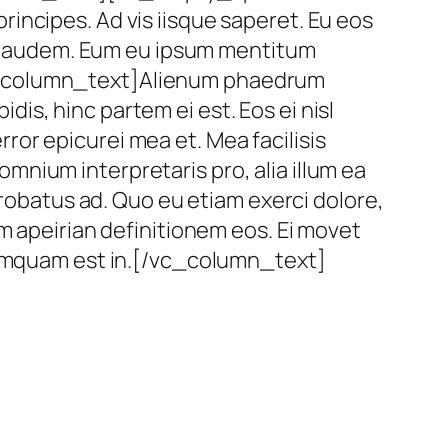
incipes. Ad vis iisque saperet. Eu eos
as laudem. Eum eu ipsum mentitum
vc_column_text]Alienum phaedrum
idis, hinc partem ei est. Eos ei nisl
error epicurei mea et. Mea facilisis
 omnium interpretaris pro, alia illum ea
probatus ad. Quo eu etiam exerci dolore,
m apeirian definitionem eos. Ei movet
 numquam est in.[/vc_column_text]