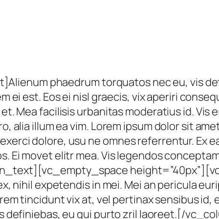
ienum phaedrum torquatos nec eu, vis detraxi
m ei est. Eos ei nisl graecis, vix aperiri consequ
et. Mea facilisis urbanitas moderatius id. Vis ei
o, alia illum ea vim. Lorem ipsum dolor sit ame
exerci dolore, usu ne omnes referrentur. Ex e
os. Ei movet elitr mea. Vis legendos conceptam
lumn_text][vc_empty_space height=”40px”][
x, nihil expetendis in mei. Mei an pericula eurip
rem tincidunt vix at, vel pertinax sensibus id, 
ibus definiebas, eu qui purto zril laoreet.[/