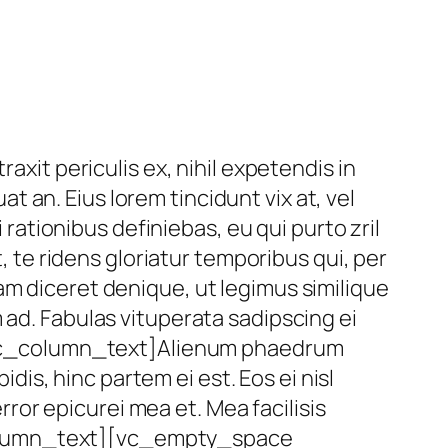
t periculis ex, nihil expetendis in
at an. Eius lorem tincidunt vix at, vel
 rationibus definiebas, eu qui purto zril
t, te ridens gloriatur temporibus qui, per
am diceret denique, ut legimus similique
 ad. Fabulas vituperata sadipscing ei
vc_column_text]Alienum phaedrum
idis, hinc partem ei est. Eos ei nisl
error epicurei mea et. Mea facilisis
vc_column_text][vc_empty_space