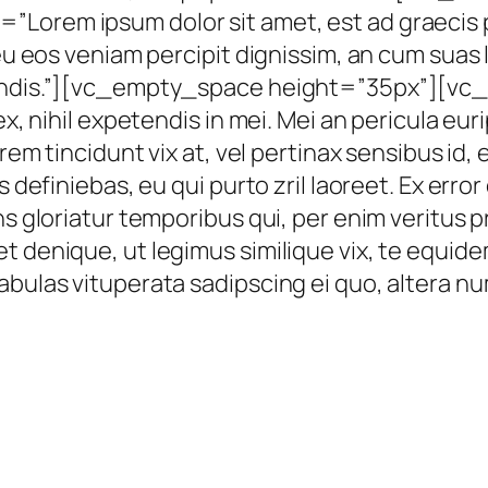
Lorem ipsum dolor sit amet, est ad graecis pr
, eu eos veniam percipit dignissim, an cum su
etendis.”][vc_empty_space height=”35px”][
x, nihil expetendis in mei. Mei an pericula eurip
rem tincidunt vix at, vel pertinax sensibus id, 
 definiebas, eu qui purto zril laoreet. Ex error
ns gloriatur temporibus qui, per enim veritus 
t denique, ut legimus similique vix, te equide
Fabulas vituperata sadipscing ei quo, altera