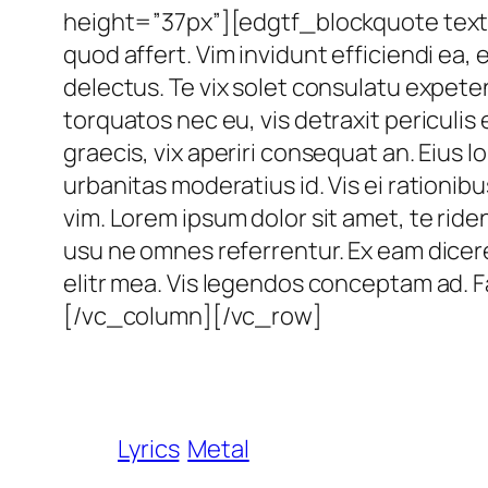
height=”37px”][edgtf_blockquote text=”
quod affert. Vim invidunt efficiendi ea
delectus. Te vix solet consulatu exp
torquatos nec eu, vis detraxit periculis e
graecis, vix aperiri consequat an. Eius lo
urbanitas moderatius id. Vis ei rationibus
vim. Lorem ipsum dolor sit amet, te ride
usu ne omnes referrentur. Ex eam dicere
elitr mea. Vis legendos conceptam ad. 
[/vc_column][/vc_row]
Lyrics
Metal