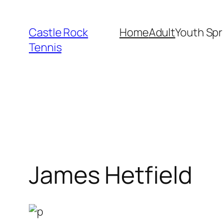
Skip
to
Castle Rock
Home
Adult
Youth Spr
content
Tennis
James Hetfield