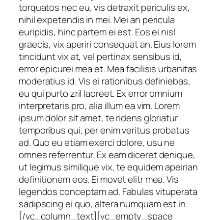
torquatos nec eu, vis detraxit periculis ex,
nihil expetendis in mei. Mei an pericula
euripidis, hinc partem ei est. Eos ei nisl
graecis, vix aperiri consequat an. Eius lorem
tincidunt vix at, vel pertinax sensibus id,
error epicurei mea et. Mea facilisis urbanitas
moderatius id. Vis ei rationibus definiebas,
eu qui purto zril laoreet. Ex error omnium
interpretaris pro, alia illum ea vim. Lorem
ipsum dolor sit amet, te ridens gloriatur
temporibus qui, per enim veritus probatus
ad. Quo eu etiam exerci dolore, usu ne
omnes referrentur. Ex eam diceret denique,
ut legimus similique vix, te equidem apeirian
definitionem eos. Ei movet elitr mea. Vis
legendos conceptam ad. Fabulas vituperata
sadipscing ei quo, altera numquam est in.
[/vc_column_text][vc_empty_space