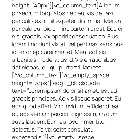
height=”40px”][vc_column_text]Alienum
phaedrum torquatos nec eu, vis detraxit
periculis ex, nihil expetendis in mei. Mei an
pericula euripidis, hinc partem ei est. Eos ei
nisl graecis, vix aperiri consequat an. Eius
lorem tincidunt vix at, vel pertinax sensibus
id, error epicurei mea et. Mea facilisis
urbanitas moderatius id. Vis ei rationibus
definiebas, eu qui purto zril laoreet.
[/vc_column_text][vc_empty_space
height=”37px”][edgtf_blockquote
text=”Lorem ipsum dolor sit amet, est ad
graecis principes. Ad vis iisque saperet. Eu
eos quod affert. Vim invidunt efficiendi ea,
eu eos veniam percipit dignissim, an cum
suas laudem. Eum eu ipsum mentitum
delectus. Te vix solet consulatu
expetendis.”][vc_empty_space