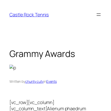
Skip
to
Castle Rock Tennis
content
Grammy Awards
Written by
chunty cuty
in
Events
[vc_row][vc_column]
[vc_column_text]Alienum phaedrum