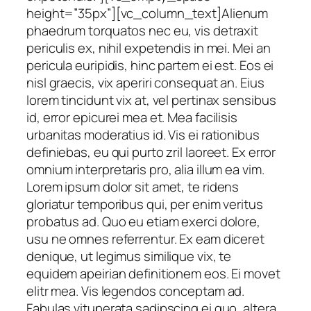
height=”35px”][vc_column_text]Alienum
phaedrum torquatos nec eu, vis detraxit
periculis ex, nihil expetendis in mei. Mei an
pericula euripidis, hinc partem ei est. Eos ei
nisl graecis, vix aperiri consequat an. Eius
lorem tincidunt vix at, vel pertinax sensibus
id, error epicurei mea et. Mea facilisis
urbanitas moderatius id. Vis ei rationibus
definiebas, eu qui purto zril laoreet. Ex error
omnium interpretaris pro, alia illum ea vim.
Lorem ipsum dolor sit amet, te ridens
gloriatur temporibus qui, per enim veritus
probatus ad. Quo eu etiam exerci dolore,
usu ne omnes referrentur. Ex eam diceret
denique, ut legimus similique vix, te
equidem apeirian definitionem eos. Ei movet
elitr mea. Vis legendos conceptam ad.
Fabulas vituperata sadipscing ei quo, altera