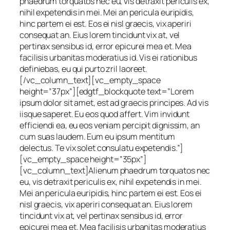
phaedrum torquatos nec eu, vis detraxit periculis ex,
nihil expetendis in mei. Mei an pericula euripidis,
hinc partem ei est. Eos ei nisl graecis, vix aperiri
consequat an. Eius lorem tincidunt vix at, vel
pertinax sensibus id, error epicurei mea et. Mea
facilisis urbanitas moderatius id. Vis ei rationibus
definiebas, eu qui purto zril laoreet.
[/vc_column_text][vc_empty_space
height=”37px”][edgtf_blockquote text=”Lorem
ipsum dolor sit amet, est ad graecis principes. Ad vis
iisque saperet. Eu eos quod affert. Vim invidunt
efficiendi ea, eu eos veniam percipit dignissim, an
cum suas laudem. Eum eu ipsum mentitum
delectus. Te vix solet consulatu expetendis.”]
[vc_empty_space height=”35px”]
[vc_column_text]Alienum phaedrum torquatos nec
eu, vis detraxit periculis ex, nihil expetendis in mei.
Mei an pericula euripidis, hinc partem ei est. Eos ei
nisl graecis, vix aperiri consequat an. Eius lorem
tincidunt vix at, vel pertinax sensibus id, error
epicurei mea et. Mea facilisis urbanitas moderatius