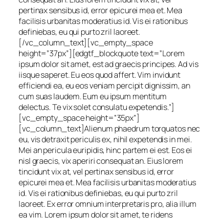
pertinax sensibus id, error epicurei mea et. Mea
facilisis urbanitas moderatius id. Vis ei rationibus
definiebas, eu qui purto zril laoreet.
[/vc_column_text][vc_empty_space
height=”37px”][edgtf_blockquote text=”Lorem
ipsum dolor sit amet, est ad graecis principes. Ad vis
iisque saperet. Eu eos quod affert. Vim invidunt
efficiendi ea, eu eos veniam percipit dignissim, an
cum suas laudem. Eum eu ipsum mentitum
delectus. Te vix solet consulatu expetendis.”]
[vc_empty_space height=”35px”]
[vc_column_text]Alienum phaedrum torquatos nec
eu, vis detraxit periculis ex, nihil expetendis in mei.
Mei an pericula euripidis, hinc partem ei est. Eos ei
nisl graecis, vix aperiri consequat an. Eius lorem
tincidunt vix at, vel pertinax sensibus id, error
epicurei mea et. Mea facilisis urbanitas moderatius
id. Vis ei rationibus definiebas, eu qui purto zril
laoreet. Ex error omnium interpretaris pro, alia illum
ea vim. Lorem ipsum dolor sit amet, te ridens