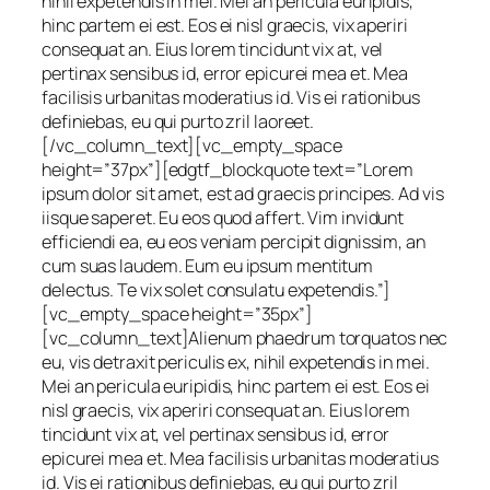
nihil expetendis in mei. Mei an pericula euripidis,
hinc partem ei est. Eos ei nisl graecis, vix aperiri
consequat an. Eius lorem tincidunt vix at, vel
pertinax sensibus id, error epicurei mea et. Mea
facilisis urbanitas moderatius id. Vis ei rationibus
definiebas, eu qui purto zril laoreet.
[/vc_column_text][vc_empty_space
height=”37px”][edgtf_blockquote text=”Lorem
ipsum dolor sit amet, est ad graecis principes. Ad vis
iisque saperet. Eu eos quod affert. Vim invidunt
efficiendi ea, eu eos veniam percipit dignissim, an
cum suas laudem. Eum eu ipsum mentitum
delectus. Te vix solet consulatu expetendis.”]
[vc_empty_space height=”35px”]
[vc_column_text]Alienum phaedrum torquatos nec
eu, vis detraxit periculis ex, nihil expetendis in mei.
Mei an pericula euripidis, hinc partem ei est. Eos ei
nisl graecis, vix aperiri consequat an. Eius lorem
tincidunt vix at, vel pertinax sensibus id, error
epicurei mea et. Mea facilisis urbanitas moderatius
id. Vis ei rationibus definiebas, eu qui purto zril