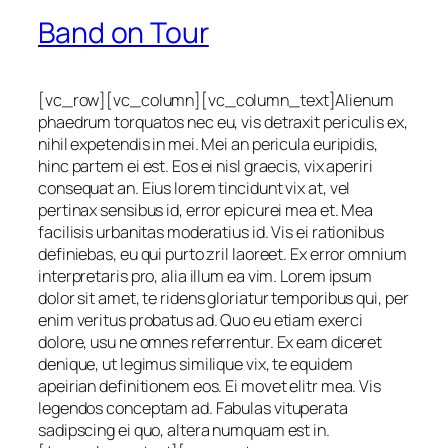
Band on Tour
[vc_row][vc_column][vc_column_text]Alienum
phaedrum torquatos nec eu, vis detraxit periculis ex,
nihil expetendis in mei. Mei an pericula euripidis,
hinc partem ei est. Eos ei nisl graecis, vix aperiri
consequat an. Eius lorem tincidunt vix at, vel
pertinax sensibus id, error epicurei mea et. Mea
facilisis urbanitas moderatius id. Vis ei rationibus
definiebas, eu qui purto zril laoreet. Ex error omnium
interpretaris pro, alia illum ea vim. Lorem ipsum
dolor sit amet, te ridens gloriatur temporibus qui, per
enim veritus probatus ad. Quo eu etiam exerci
dolore, usu ne omnes referrentur. Ex eam diceret
denique, ut legimus similique vix, te equidem
apeirian definitionem eos. Ei movet elitr mea. Vis
legendos conceptam ad. Fabulas vituperata
sadipscing ei quo, altera numquam est in.