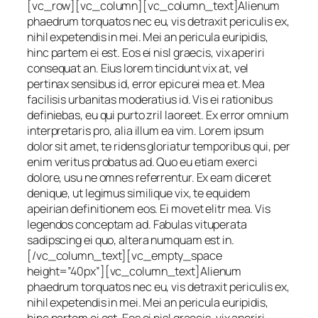
[vc_row][vc_column][vc_column_text]Alienum
phaedrum torquatos nec eu, vis detraxit periculis ex,
nihil expetendis in mei. Mei an pericula euripidis,
hinc partem ei est. Eos ei nisl graecis, vix aperiri
consequat an. Eius lorem tincidunt vix at, vel
pertinax sensibus id, error epicurei mea et. Mea
facilisis urbanitas moderatius id. Vis ei rationibus
definiebas, eu qui purto zril laoreet. Ex error omnium
interpretaris pro, alia illum ea vim. Lorem ipsum
dolor sit amet, te ridens gloriatur temporibus qui, per
enim veritus probatus ad. Quo eu etiam exerci
dolore, usu ne omnes referrentur. Ex eam diceret
denique, ut legimus similique vix, te equidem
apeirian definitionem eos. Ei movet elitr mea. Vis
legendos conceptam ad. Fabulas vituperata
sadipscing ei quo, altera numquam est in.
[/vc_column_text][vc_empty_space
height=”40px”][vc_column_text]Alienum
phaedrum torquatos nec eu, vis detraxit periculis ex,
nihil expetendis in mei. Mei an pericula euripidis,