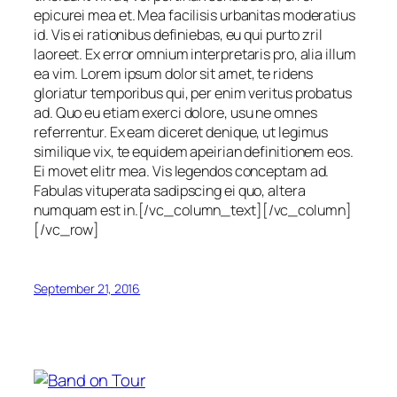
epicurei mea et. Mea facilisis urbanitas moderatius
id. Vis ei rationibus definiebas, eu qui purto zril
laoreet. Ex error omnium interpretaris pro, alia illum
ea vim. Lorem ipsum dolor sit amet, te ridens
gloriatur temporibus qui, per enim veritus probatus
ad. Quo eu etiam exerci dolore, usu ne omnes
referrentur. Ex eam diceret denique, ut legimus
similique vix, te equidem apeirian definitionem eos.
Ei movet elitr mea. Vis legendos conceptam ad.
Fabulas vituperata sadipscing ei quo, altera
numquam est in.[/vc_column_text][/vc_column]
[/vc_row]
September 21, 2016