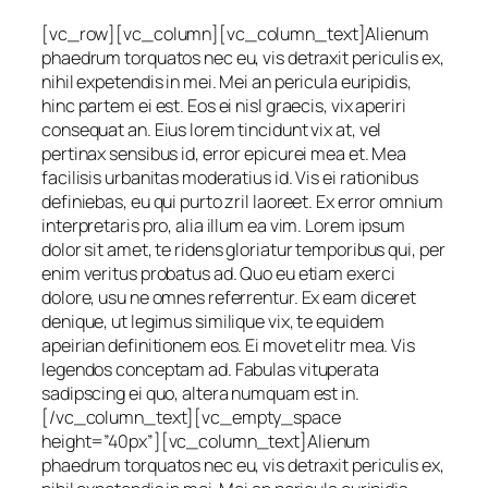
[vc_row][vc_column][vc_column_text]Alienum
phaedrum torquatos nec eu, vis detraxit periculis ex,
nihil expetendis in mei. Mei an pericula euripidis,
hinc partem ei est. Eos ei nisl graecis, vix aperiri
consequat an. Eius lorem tincidunt vix at, vel
pertinax sensibus id, error epicurei mea et. Mea
facilisis urbanitas moderatius id. Vis ei rationibus
definiebas, eu qui purto zril laoreet. Ex error omnium
interpretaris pro, alia illum ea vim. Lorem ipsum
dolor sit amet, te ridens gloriatur temporibus qui, per
enim veritus probatus ad. Quo eu etiam exerci
dolore, usu ne omnes referrentur. Ex eam diceret
denique, ut legimus similique vix, te equidem
apeirian definitionem eos. Ei movet elitr mea. Vis
legendos conceptam ad. Fabulas vituperata
sadipscing ei quo, altera numquam est in.
[/vc_column_text][vc_empty_space
height=”40px”][vc_column_text]Alienum
phaedrum torquatos nec eu, vis detraxit periculis ex,