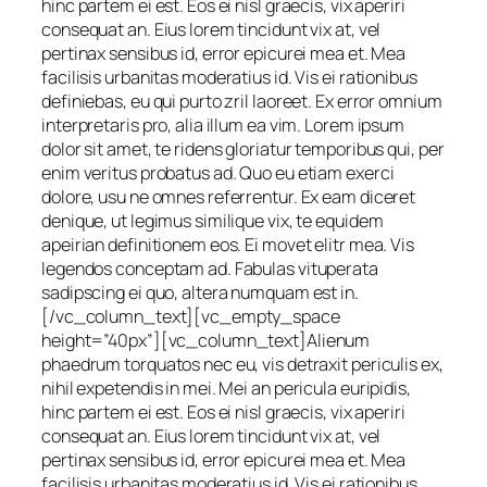
hinc partem ei est. Eos ei nisl graecis, vix aperiri
consequat an. Eius lorem tincidunt vix at, vel
pertinax sensibus id, error epicurei mea et. Mea
facilisis urbanitas moderatius id. Vis ei rationibus
definiebas, eu qui purto zril laoreet. Ex error omnium
interpretaris pro, alia illum ea vim. Lorem ipsum
dolor sit amet, te ridens gloriatur temporibus qui, per
enim veritus probatus ad. Quo eu etiam exerci
dolore, usu ne omnes referrentur. Ex eam diceret
denique, ut legimus similique vix, te equidem
apeirian definitionem eos. Ei movet elitr mea. Vis
legendos conceptam ad. Fabulas vituperata
sadipscing ei quo, altera numquam est in.
[/vc_column_text][vc_empty_space
height=”40px”][vc_column_text]Alienum
phaedrum torquatos nec eu, vis detraxit periculis ex,
nihil expetendis in mei. Mei an pericula euripidis,
hinc partem ei est. Eos ei nisl graecis, vix aperiri
consequat an. Eius lorem tincidunt vix at, vel
pertinax sensibus id, error epicurei mea et. Mea
facilisis urbanitas moderatius id. Vis ei rationibus