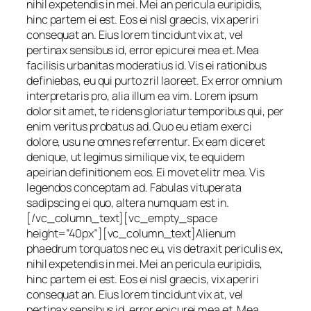
nihil expetendis in mei. Mei an pericula euripidis,
hinc partem ei est. Eos ei nisl graecis, vix aperiri
consequat an. Eius lorem tincidunt vix at, vel
pertinax sensibus id, error epicurei mea et. Mea
facilisis urbanitas moderatius id. Vis ei rationibus
definiebas, eu qui purto zril laoreet. Ex error omnium
interpretaris pro, alia illum ea vim. Lorem ipsum
dolor sit amet, te ridens gloriatur temporibus qui, per
enim veritus probatus ad. Quo eu etiam exerci
dolore, usu ne omnes referrentur. Ex eam diceret
denique, ut legimus similique vix, te equidem
apeirian definitionem eos. Ei movet elitr mea. Vis
legendos conceptam ad. Fabulas vituperata
sadipscing ei quo, altera numquam est in.
[/vc_column_text][vc_empty_space
height=”40px”][vc_column_text]Alienum
phaedrum torquatos nec eu, vis detraxit periculis ex,
nihil expetendis in mei. Mei an pericula euripidis,
hinc partem ei est. Eos ei nisl graecis, vix aperiri
consequat an. Eius lorem tincidunt vix at, vel
pertinax sensibus id, error epicurei mea et. Mea