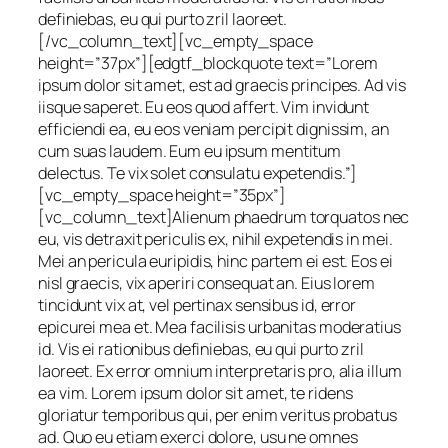
definiebas, eu qui purto zril laoreet.
[/vc_column_text][vc_empty_space
height=”37px”][edgtf_blockquote text=”Lorem
ipsum dolor sit amet, est ad graecis principes. Ad vis
iisque saperet. Eu eos quod affert. Vim invidunt
efficiendi ea, eu eos veniam percipit dignissim, an
cum suas laudem. Eum eu ipsum mentitum
delectus. Te vix solet consulatu expetendis.”]
[vc_empty_space height=”35px”]
[vc_column_text]Alienum phaedrum torquatos nec
eu, vis detraxit periculis ex, nihil expetendis in mei.
Mei an pericula euripidis, hinc partem ei est. Eos ei
nisl graecis, vix aperiri consequat an. Eius lorem
tincidunt vix at, vel pertinax sensibus id, error
epicurei mea et. Mea facilisis urbanitas moderatius
id. Vis ei rationibus definiebas, eu qui purto zril
laoreet. Ex error omnium interpretaris pro, alia illum
ea vim. Lorem ipsum dolor sit amet, te ridens
gloriatur temporibus qui, per enim veritus probatus
ad. Quo eu etiam exerci dolore, usu ne omnes