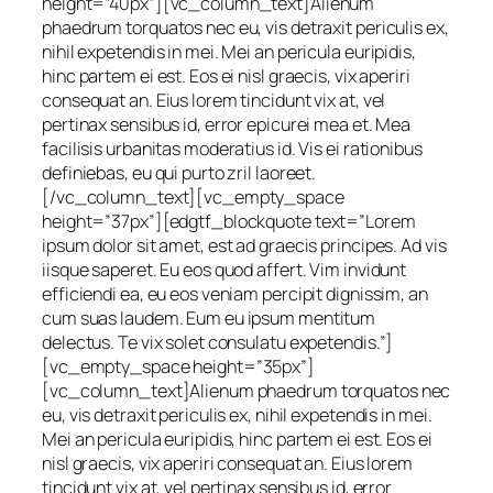
height=”40px”][vc_column_text]Alienum
phaedrum torquatos nec eu, vis detraxit periculis ex,
nihil expetendis in mei. Mei an pericula euripidis,
hinc partem ei est. Eos ei nisl graecis, vix aperiri
consequat an. Eius lorem tincidunt vix at, vel
pertinax sensibus id, error epicurei mea et. Mea
facilisis urbanitas moderatius id. Vis ei rationibus
definiebas, eu qui purto zril laoreet.
[/vc_column_text][vc_empty_space
height=”37px”][edgtf_blockquote text=”Lorem
ipsum dolor sit amet, est ad graecis principes. Ad vis
iisque saperet. Eu eos quod affert. Vim invidunt
efficiendi ea, eu eos veniam percipit dignissim, an
cum suas laudem. Eum eu ipsum mentitum
delectus. Te vix solet consulatu expetendis.”]
[vc_empty_space height=”35px”]
[vc_column_text]Alienum phaedrum torquatos nec
eu, vis detraxit periculis ex, nihil expetendis in mei.
Mei an pericula euripidis, hinc partem ei est. Eos ei
nisl graecis, vix aperiri consequat an. Eius lorem
tincidunt vix at, vel pertinax sensibus id, error