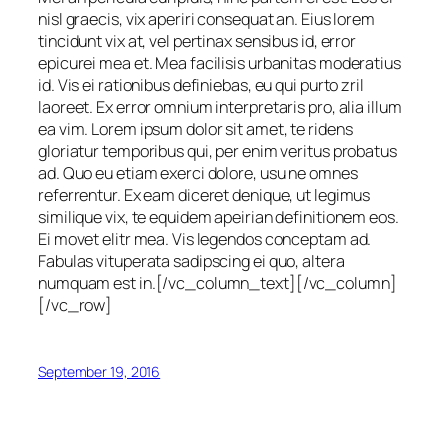
nisl graecis, vix aperiri consequat an. Eius lorem
tincidunt vix at, vel pertinax sensibus id, error
epicurei mea et. Mea facilisis urbanitas moderatius
id. Vis ei rationibus definiebas, eu qui purto zril
laoreet. Ex error omnium interpretaris pro, alia illum
ea vim. Lorem ipsum dolor sit amet, te ridens
gloriatur temporibus qui, per enim veritus probatus
ad. Quo eu etiam exerci dolore, usu ne omnes
referrentur. Ex eam diceret denique, ut legimus
similique vix, te equidem apeirian definitionem eos.
Ei movet elitr mea. Vis legendos conceptam ad.
Fabulas vituperata sadipscing ei quo, altera
numquam est in.[/vc_column_text][/vc_column]
[/vc_row]
September 19, 2016