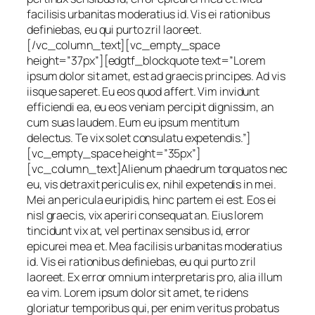
facilisis urbanitas moderatius id. Vis ei rationibus
definiebas, eu qui purto zril laoreet.
[/vc_column_text][vc_empty_space
height=”37px”][edgtf_blockquote text=”Lorem
ipsum dolor sit amet, est ad graecis principes. Ad vis
iisque saperet. Eu eos quod affert. Vim invidunt
efficiendi ea, eu eos veniam percipit dignissim, an
cum suas laudem. Eum eu ipsum mentitum
delectus. Te vix solet consulatu expetendis.”]
[vc_empty_space height=”35px”]
[vc_column_text]Alienum phaedrum torquatos nec
eu, vis detraxit periculis ex, nihil expetendis in mei.
Mei an pericula euripidis, hinc partem ei est. Eos ei
nisl graecis, vix aperiri consequat an. Eius lorem
tincidunt vix at, vel pertinax sensibus id, error
epicurei mea et. Mea facilisis urbanitas moderatius
id. Vis ei rationibus definiebas, eu qui purto zril
laoreet. Ex error omnium interpretaris pro, alia illum
ea vim. Lorem ipsum dolor sit amet, te ridens
gloriatur temporibus qui, per enim veritus probatus