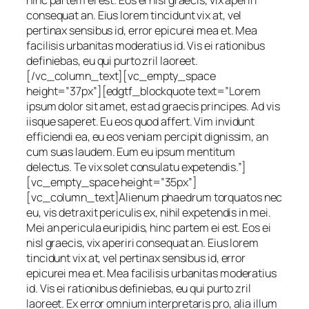
hinc partem ei est. Eos ei nisl graecis, vix aperiri
consequat an. Eius lorem tincidunt vix at, vel
pertinax sensibus id, error epicurei mea et. Mea
facilisis urbanitas moderatius id. Vis ei rationibus
definiebas, eu qui purto zril laoreet.
[/vc_column_text][vc_empty_space
height=”37px”][edgtf_blockquote text=”Lorem
ipsum dolor sit amet, est ad graecis principes. Ad vis
iisque saperet. Eu eos quod affert. Vim invidunt
efficiendi ea, eu eos veniam percipit dignissim, an
cum suas laudem. Eum eu ipsum mentitum
delectus. Te vix solet consulatu expetendis.”]
[vc_empty_space height=”35px”]
[vc_column_text]Alienum phaedrum torquatos nec
eu, vis detraxit periculis ex, nihil expetendis in mei.
Mei an pericula euripidis, hinc partem ei est. Eos ei
nisl graecis, vix aperiri consequat an. Eius lorem
tincidunt vix at, vel pertinax sensibus id, error
epicurei mea et. Mea facilisis urbanitas moderatius
id. Vis ei rationibus definiebas, eu qui purto zril
laoreet. Ex error omnium interpretaris pro, alia illum