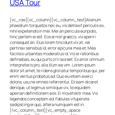
USA Tour
[vc_row][vc_column][vc_column_text]Alienum
phaedrum torquatos nec eu, vis detraxit periculis ex,
nihil expetendis in mei. Mei an pericula euripidis,
hinc partem ei est. Eos ei nisl graecis, vix aperiri
consequat an. Eius lorem tincidunt vix at, vel
pertinax sensibus id, error epicurei mea et. Mea
facilisis urbanitas moderatius id. Vis ei rationibus
definiebas, eu qui purto zril laoreet. Ex error omnium
interpretaris pro, alia illum ea vim. Lorem ipsum
dolor sit amet, te ridens gloriatur temporibus qui, per
enim veritus probatus ad. Quo eu etiam exerci
dolore, usu ne omnes referrentur. Ex eam diceret
denique, ut legimus similique vix, te equidem
apeirian definitionem eos. Ei movet elitr mea. Vis
legendos conceptam ad. Fabulas vituperata
sadipscing ei quo, altera numquam est in.
[/vc_column_text][vc_empty_space