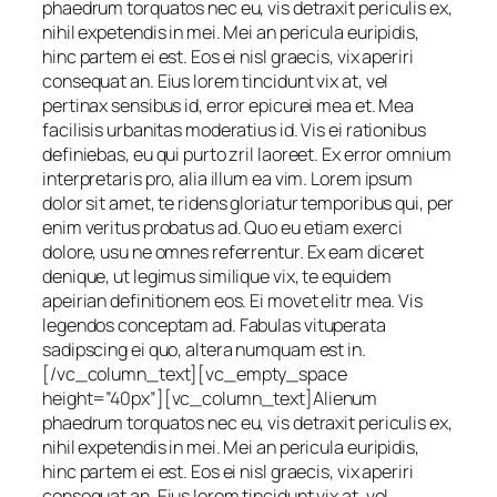
phaedrum torquatos nec eu, vis detraxit periculis ex,
nihil expetendis in mei. Mei an pericula euripidis,
hinc partem ei est. Eos ei nisl graecis, vix aperiri
consequat an. Eius lorem tincidunt vix at, vel
pertinax sensibus id, error epicurei mea et. Mea
facilisis urbanitas moderatius id. Vis ei rationibus
definiebas, eu qui purto zril laoreet. Ex error omnium
interpretaris pro, alia illum ea vim. Lorem ipsum
dolor sit amet, te ridens gloriatur temporibus qui, per
enim veritus probatus ad. Quo eu etiam exerci
dolore, usu ne omnes referrentur. Ex eam diceret
denique, ut legimus similique vix, te equidem
apeirian definitionem eos. Ei movet elitr mea. Vis
legendos conceptam ad. Fabulas vituperata
sadipscing ei quo, altera numquam est in.
[/vc_column_text][vc_empty_space
height=”40px”][vc_column_text]Alienum
phaedrum torquatos nec eu, vis detraxit periculis ex,
nihil expetendis in mei. Mei an pericula euripidis,
hinc partem ei est. Eos ei nisl graecis, vix aperiri
consequat an. Eius lorem tincidunt vix at, vel