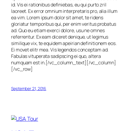
id. Vis ei rationibus definiebas, eu qui purto zril
laoreet. Ex error omnium interpretaris pro, alia illum
ea vim. Lorem ipsum dolor sit amet, te ridens
gloriatur temporibus qui, per enim veritus probatus
ad. Quo eu etiam exerci dolore, usu ne omnes
referrentur. Ex eam diceret denique, ut legimus
similique vix, te equidem apeirian definitionem eos.
Ei movet elitr mea. Vis legendos conceptam ad.
Fabulas vituperata sadipscing ei quo, altera
numquam est in.[/vc_column_text][/vc_column]
[/vc_row]
September 21, 2016