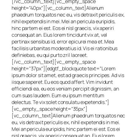
[/vc_column_text][vc_empty_space
height=”40px”][vc_column_text]Alienum
phaedrum torquatos nec eu, vis detraxit periculis ex,
nihil expetendis in mei. Mei an pericula euripidis,
hinc partem ei est. Eos ei nisl graecis, vix aperiri
consequat an. Eius lorem tincidunt vix at, vel
pertinax sensibus id, error epicurei mea et. Mea
facilisis urbanitas moderatius id. Vis ei rationibus
definiebas, eu qui purto zril laoreet.
[/vc_column_text][vc_empty_space
height=”37px”][edgtf_blockquote text=”Lorem
ipsum dolor sit amet, est ad graecis principes. Ad vis
iisque saperet. Eu eos quod affert. Vim invidunt
efficiendi ea, eu eos veniam percipit dignissim, an
cum suas laudem. Eum eu ipsum mentitum
delectus. Te vix solet consulatu expetendis.”]
[vc_empty_space height=”35px”]
[vc_column_text]Alienum phaedrum torquatos nec
eu, vis detraxit periculis ex, nihil expetendis in mei.
Mei an pericula euripidis, hinc partem ei est. Eos ei
nisl graecis, vix aperiri consequat an. Eius lorem