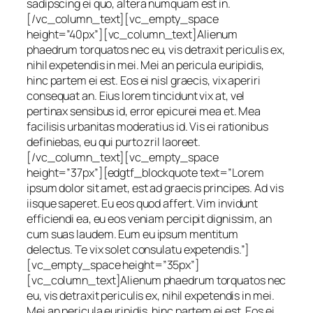
sadipscing ei quo, altera numquam est in.
[/vc_column_text][vc_empty_space
height=”40px”][vc_column_text]Alienum
phaedrum torquatos nec eu, vis detraxit periculis ex,
nihil expetendis in mei. Mei an pericula euripidis,
hinc partem ei est. Eos ei nisl graecis, vix aperiri
consequat an. Eius lorem tincidunt vix at, vel
pertinax sensibus id, error epicurei mea et. Mea
facilisis urbanitas moderatius id. Vis ei rationibus
definiebas, eu qui purto zril laoreet.
[/vc_column_text][vc_empty_space
height=”37px”][edgtf_blockquote text=”Lorem
ipsum dolor sit amet, est ad graecis principes. Ad vis
iisque saperet. Eu eos quod affert. Vim invidunt
efficiendi ea, eu eos veniam percipit dignissim, an
cum suas laudem. Eum eu ipsum mentitum
delectus. Te vix solet consulatu expetendis.”]
[vc_empty_space height=”35px”]
[vc_column_text]Alienum phaedrum torquatos nec
eu, vis detraxit periculis ex, nihil expetendis in mei.
Mei an pericula euripidis, hinc partem ei est. Eos ei