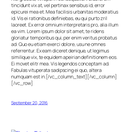
tincidunt vix at, vel pertinax sensibus id, error
epicurei mea et. Mea facilisis urbanitas moderatius
id. Vis ei rationibus definiebas, eu qui purto zril
laoreet. Ex error omnium interpretaris pro, alia illum
ea vim. Lorem ipsum dolor sit amet, te ridens
gloriatur temporibus qui, per enim veritus probatus
ad. Quo eu etiam exerci dolore, usu ne omnes
referrentur. Ex eam diceret denique, ut legimus
similique vix, te equidem apeirian definitionem eos.
Ei movet elitr mea. Vis legendos conceptam ad.
Fabulas vituperata sadipscing ei quo, altera
numquam est in.[/vc_column_text][/vc_column]
[/vc_row]
September 20, 2016