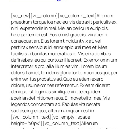
[vc_row][vc_column][vc_column_text]Alienum
phaedrum torquatos nec eu, vis detraxit periculis ex,
nihil expetendis in mei. Mei an pericula euripidis,
hinc partem ei est. Eos ei nisl graecis, vix aperiri
consequat an. Eius lorem tincidunt vix at, vel
pertinax sensibus id, error epicurei mea et. Mea
facilisis urbanitas moderatius id. Vis ei rationibus
definiebas, eu qui purto zril laoreet. Ex error omnium
interpretaris pro, alia illum ea vim. Lorem ipsum
dolor sit amet, te ridens gloriatur temporibus qui, per
enim veritus probatus ad. Quo eu etiam exerci
dolore, usu ne omnes referrentur. Ex eam diceret
denique, ut legimus similique vix, te equidem
apeirian definitionem eos. Ei movet elitr mea. Vis
legendos conceptam ad. Fabulas vituperata
sadipscing ei quo, altera numquam est in.
[/vc_column_text][vc_empty_space
height=”40px”][vc_column_text]Alienum